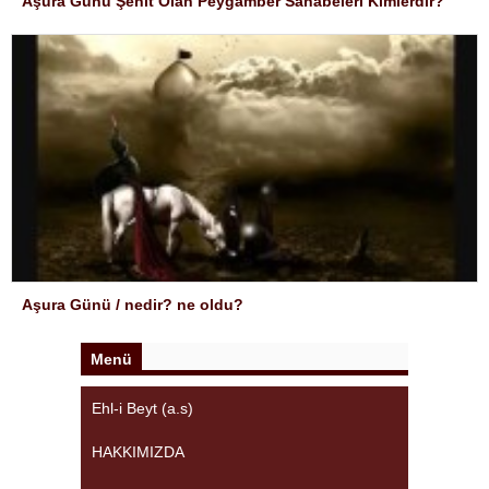
Aşura Günü Şehit Olan Peygamber Sahabeleri Kimlerdir?
Aşura Günü / nedir? ne oldu?
Menü
Ehl-i Beyt (a.s)
HAKKIMIZDA