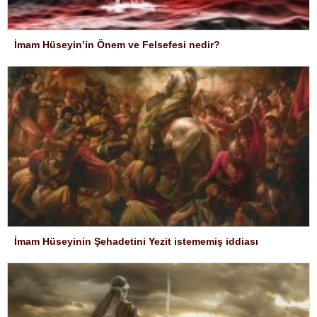
İmam Hüseyin’in Önem ve Felsefesi nedir?
İmam Hüseyinin Şehadetini Yezit istememiş iddiası