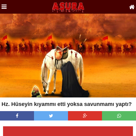
Hz. Hüseyin kıyammı etti yoksa savunmamı yaptı?