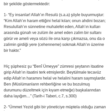
bir şekilde göstermektedir:
1- “Ey insanlar! Allah’ın Resulü (s.a.a) şöyle buyurmuştur:
“Kim Allah’ın haram ettiğini helal kılan; onun ahdini bozan;
Resulullah’ın sünnetine muhalefet eden, Allah’ın kulları
arasında günah ve zulüm ile amel eden zalim bir sultanı
görür ve ameli veya sözü ile ona karşı çıkmazsa, onu da o
zalimin girdiği yere (cehenneme) sokmak Allah’ın üzerine
bir haktır.”
Hiç şüphesiz şu “Benî Ümeyye” zümresi şeytanın itaatine
girip Allah’ın itaatini terk etmişlerdir. Beytülmale tecavüz
edip Allah’ın haramını helal ve helalini haram saymışlardır.
Ben (Müslümanların rehberliğine ve bu bozulmuş
durumunu düzeltmek için kıyam etmeğe) başkalarından
daha layığım…” (Tarih-i Taberi, c.7, s.300)
2- “Ümmet Yezid gibi bir yöneticiye müptela olduğu zaman