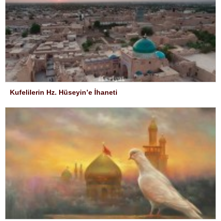
Kufelilerin Hz. Hüseyin’e İhaneti