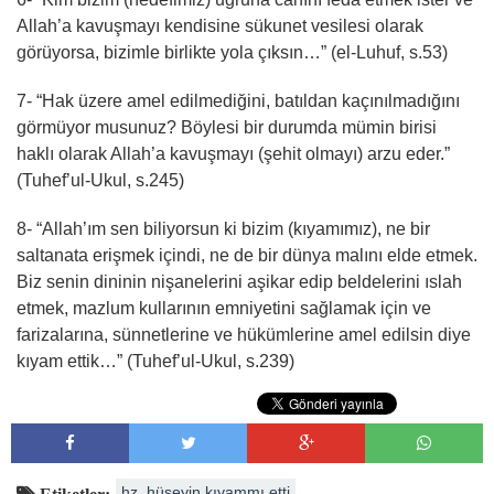
Allah’a kavuşmayı kendisine sükunet vesilesi olarak
görüyorsa, bizimle birlikte yola çıksın…” (el-Luhuf, s.53)
7- “Hak üzere amel edilmediğini, batıldan kaçınılmadığını
görmüyor musunuz? Böylesi bir durumda mümin birisi
haklı olarak Allah’a kavuşmayı (şehit olmayı) arzu eder.”
(Tuhef’ul-Ukul, s.245)
8- “Allah’ım sen biliyorsun ki bizim (kıyamımız), ne bir
saltanata erişmek içindi, ne de bir dünya malını elde etmek.
Biz senin dininin nişanelerini aşikar edip beldelerini ıslah
etmek, mazlum kullarının emniyetini sağlamak için ve
farizalarına, sünnetlerine ve hükümlerine amel edilsin diye
kıyam ettik…” (Tuhef’ul-Ukul, s.239)
hz. hüseyin kıyammı etti
Etiketler: