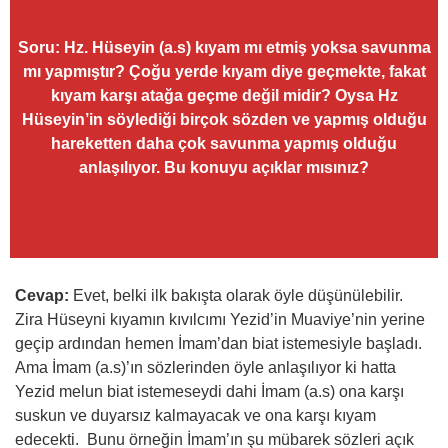
Soru: Hz. Hüseyin (a.s) kıyam mı etmiş yoksa savunma
mı yapmıştır? Çoğu yerde kıyam diye geçmekte, fakat
kıyam karşı atağa geçme değil midir? Oysa Hz
Hüseyin’in söylediği birçok sözden ve yapmış olduğu
hareketten daha çok savunma yapmış olduğu
anlaşılıyor. Bu konuyu açıklar mısınız?
Cevap:
Evet, belki ilk bakışta olarak öyle düşünülebilir.
Zira Hüseyni kıyamın kıvılcımı Yezid’in Muaviye’nin yerine
geçip ardından hemen İmam’dan biat istemesiyle başladı.
Ama İmam (a.s)’ın sözlerinden öyle anlaşılıyor ki hatta
Yezid melun biat istemeseydi dahi İmam (a.s) ona karşı
suskun ve duyarsız kalmayacak ve ona karşı kıyam
edecekti. Bunu örneğin İmam’ın şu mübarek sözleri açık