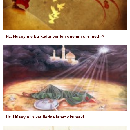
Hz. Hüseyin’e bu kadar verilen önemin sırrı nedir?
Hz. Hüseyin’in katillerine lanet okumak!