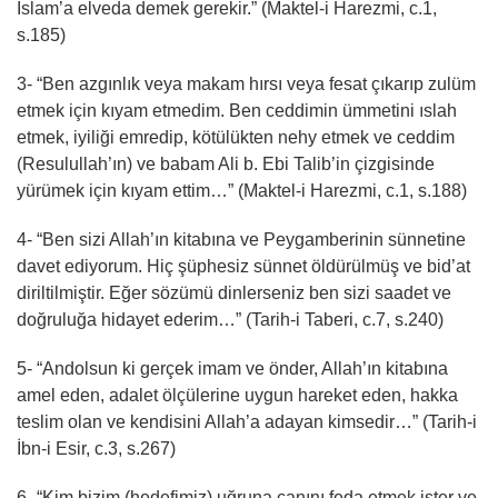
İslam’a elveda demek gerekir.” (Maktel-i Harezmi, c.1,
s.185)
3- “Ben azgınlık veya makam hırsı veya fesat çıkarıp zulüm
etmek için kıyam etmedim. Ben ceddimin ümmetini ıslah
etmek, iyiliği emredip, kötülükten nehy etmek ve ceddim
(Resulullah’ın) ve babam Ali b. Ebi Talib’in çizgisinde
yürümek için kıyam ettim…” (Maktel-i Harezmi, c.1, s.188)
4- “Ben sizi Allah’ın kitabına ve Peygamberinin sünnetine
davet ediyorum. Hiç şüphesiz sünnet öldürülmüş ve bid’at
diriltilmiştir. Eğer sözümü dinlerseniz ben sizi saadet ve
doğruluğa hidayet ederim…” (Tarih-i Taberi, c.7, s.240)
5- “Andolsun ki gerçek imam ve önder, Allah’ın kitabına
amel eden, adalet ölçülerine uygun hareket eden, hakka
teslim olan ve kendisini Allah’a adayan kimsedir…” (Tarih-i
İbn-i Esir, c.3, s.267)
6- “Kim bizim (hedefimiz) uğruna canını feda etmek ister ve