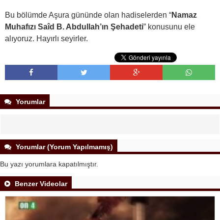
Bu bölümde Aşura gününde olan hadiselerden “
Namaz
Muhafızı Saîd B. Abdullah’ın Şehadeti
” konusunu ele
alıyoruz. Hayırlı seyirler.
Yorumlar
Yorumlar (Yorum Yapılmamış)
Bu yazı yorumlara kapatılmıştır.
Benzer Videolar